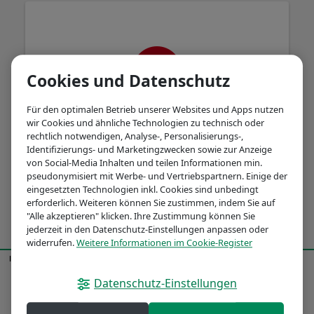
Cookies und Datenschutz
Für den optimalen Betrieb unserer Websites und Apps nutzen
wir Cookies und ähnliche Technologien zu technisch oder
rechtlich notwendigen, Analyse-, Personalisierungs-,
Es ist ein Problem aufgetreten. Bitte
Identifizierungs- und Marketingzwecken sowie zur Anzeige
versuchen Sie es später noch einmal.
von Social-Media Inhalten und teilen Informationen min.
pseudonymisiert mit Werbe- und Vertriebspartnern. Einige der
eingesetzten Technologien inkl. Cookies sind unbedingt
erforderlich. Weiteren können Sie zustimmen, indem Sie auf
"Alle akzeptieren" klicken. Ihre Zustimmung können Sie
jederzeit in den Datenschutz-Einstellungen anpassen oder
widerrufen.
Weitere Informationen im Cookie-Register
Impressum
Datenschutz
© BNP Paribas 2026
Datenschutz-Einstellungen