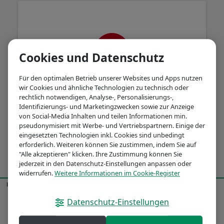
Cookies und Datenschutz
Für den optimalen Betrieb unserer Websites und Apps nutzen
wir Cookies und ähnliche Technologien zu technisch oder
rechtlich notwendigen, Analyse-, Personalisierungs-,
Es ist ein Problem aufgetreten. Bitte
Identifizierungs- und Marketingzwecken sowie zur Anzeige
versuchen Sie es später noch einmal.
von Social-Media Inhalten und teilen Informationen min.
pseudonymisiert mit Werbe- und Vertriebspartnern. Einige der
eingesetzten Technologien inkl. Cookies sind unbedingt
erforderlich. Weiteren können Sie zustimmen, indem Sie auf
"Alle akzeptieren" klicken. Ihre Zustimmung können Sie
jederzeit in den Datenschutz-Einstellungen anpassen oder
widerrufen.
Weitere Informationen im Cookie-Register
Impressum
Datenschutz
© BNP Paribas 2026
Datenschutz-Einstellungen