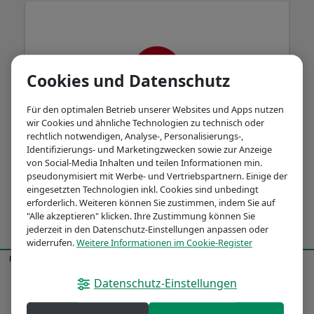
Cookies und Datenschutz
Für den optimalen Betrieb unserer Websites und Apps nutzen
wir Cookies und ähnliche Technologien zu technisch oder
rechtlich notwendigen, Analyse-, Personalisierungs-,
Es ist ein Problem aufgetreten. Bitte
Identifizierungs- und Marketingzwecken sowie zur Anzeige
versuchen Sie es später noch einmal.
von Social-Media Inhalten und teilen Informationen min.
pseudonymisiert mit Werbe- und Vertriebspartnern. Einige der
eingesetzten Technologien inkl. Cookies sind unbedingt
erforderlich. Weiteren können Sie zustimmen, indem Sie auf
"Alle akzeptieren" klicken. Ihre Zustimmung können Sie
jederzeit in den Datenschutz-Einstellungen anpassen oder
widerrufen.
Weitere Informationen im Cookie-Register
Impressum
Datenschutz
© BNP Paribas 2026
Datenschutz-Einstellungen